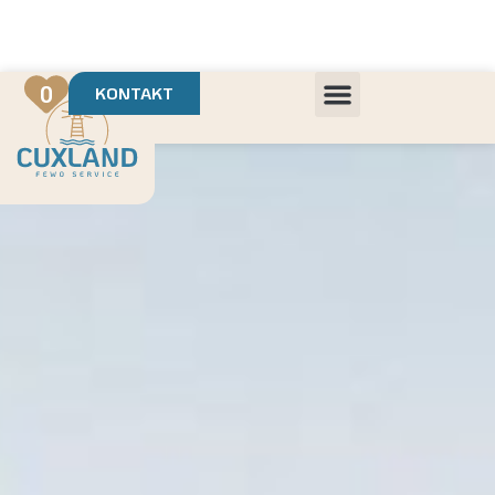
Deine Urlaubsvermietung mit
in Cuxhaven
+++ Die schönsten Unterkünfte der Region
+++ Höchste Kundenzufriedenheit
0
KONTAKT