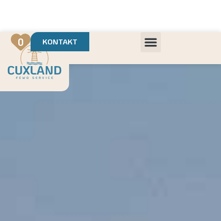
Deine Urlaubsvermietung mit
in Cuxhaven
+++ Die schönsten Unterkünfte der Region
+++ Höchste Kundenzufriedenheit
0
KONTAKT