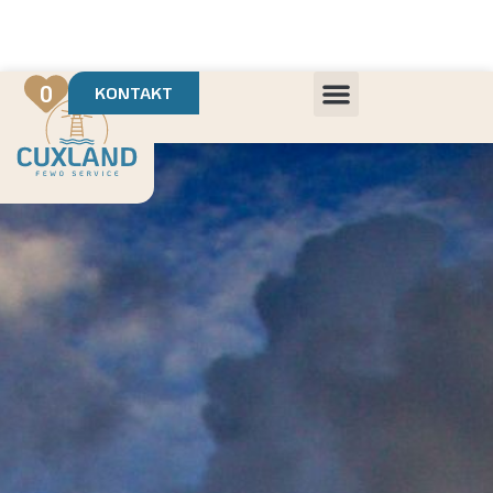
Deine Urlaubsvermietung mit
in Cuxhaven
+++ Die schönsten Unterkünfte der Region
+++ Höchste Kundenzufriedenheit
0
KONTAKT