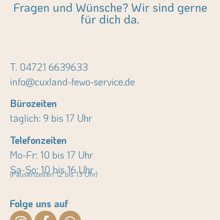
Fragen und Wünsche? Wir sind gerne
für dich da.
T. 04721 6639633
info@cuxland-fewo-service.de
Bürozeiten
täglich: 9 bis 17 Uhr
Telefonzeiten
Mo-Fr: 10 bis 17 Uhr
Sa-So: 10 bis 16 Uhr
(Pausenzeiten 12 bis 13 Uhr)
Folge uns auf