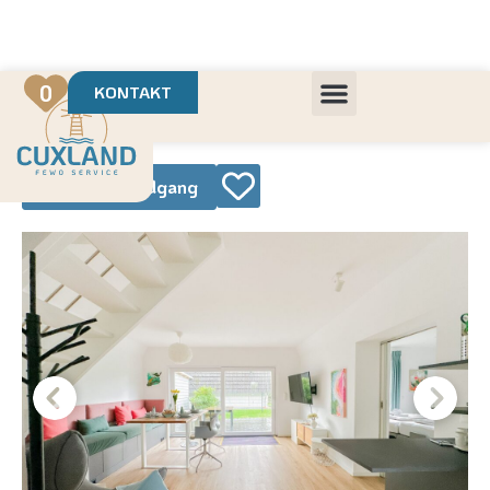
Deine Urlaubsvermietung mit
in Cuxhaven
+++ Die schönsten Unterkünfte der Region
+++ Höchste Kundenzufriedenheit
0
KONTAKT
360° Rundgang