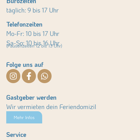
Bürozeiten
täglich: 9 bis 17 Uhr
Telefonzeiten
Mo-Fr: 10 bis 17 Uhr
Sa-So: 10 bis 16 Uhr
(Pausenzeiten 12 bis 13 Uhr)
Folge uns auf
Gastgeber werden
Wir vermieten dein Feriendomizil
Mehr Infos
Service