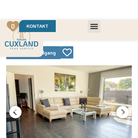
Deine Urlaubsvermietung mit
in Cuxhaven
+++ Die schönsten Unterkünfte der Region
+++ Höchste Kundenzufriedenheit
0
KONTAKT
360° Rundgang