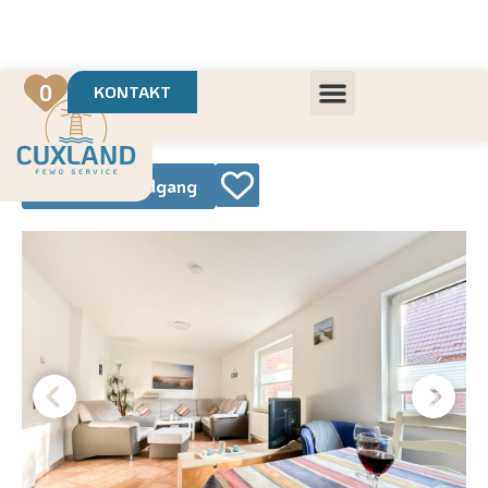
Deine Urlaubsvermietung mit
in Cuxhaven
+++ Die schönsten Unterkünfte der Region
+++ Höchste Kundenzufriedenheit
0
KONTAKT
360° Rundgang