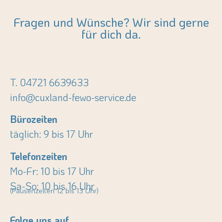
Fragen und Wünsche? Wir sind gerne
für dich da.
T. 04721 6639633
info@cuxland-fewo-service.de
Bürozeiten
täglich: 9 bis 17 Uhr
Telefonzeiten
Mo-Fr: 10 bis 17 Uhr
Sa-So: 10 bis 16 Uhr
(Pausenzeiten 12 bis 13 Uhr)
Folge uns auf