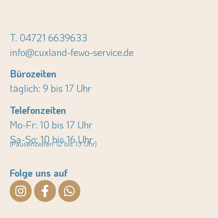
T. 04721 6639633
info@cuxland-fewo-service.de
Bürozeiten
täglich: 9 bis 17 Uhr
Telefonzeiten
Mo-Fr: 10 bis 17 Uhr
Sa-So: 10 bis 16 Uhr
(Pausenzeiten 12 bis 13 Uhr)
Folge uns auf