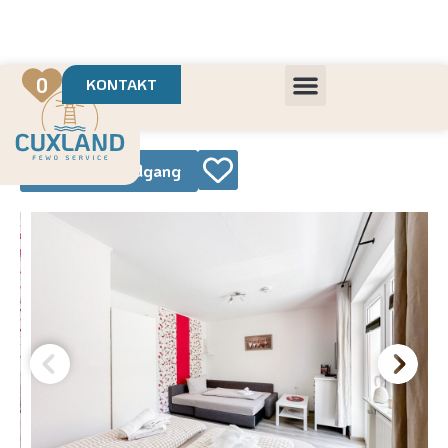
Deine Urlaubsvermietung mit
in Cuxhaven
+++ Die schönsten Unterkünfte der Region
+++ Höchste Kundenzufriedenheit
0
KONTAKT
360° Rundgang