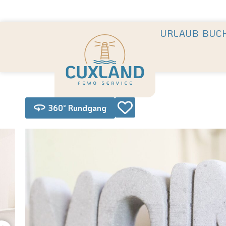
Deine Urlaubsvermietung mit
in Cuxhaven +++ Die schönst
URLAUB BUC
360° Rundgang