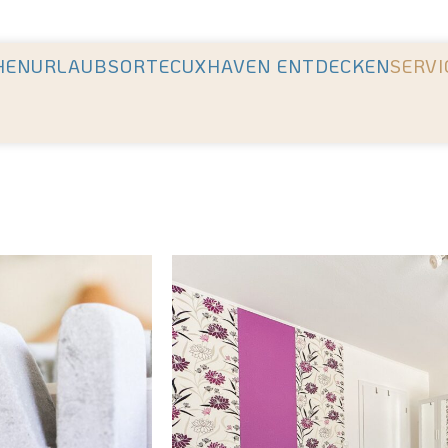
en Unterkünfte der Region +++ Höchste Kundenzufriedenhei
HEN
URLAUBSORTE
CUXHAVEN ENTDECKEN
SERVI