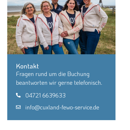
Kontakt
Fragen rund um die Buchung
beantworten wir gerne telefonisch.
04721 6639633
info@cuxland-fewo-service.de