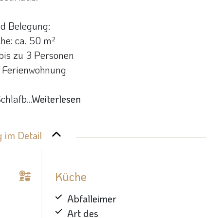
d Belegung:
he: ca. 50 m²
 bis zu 3 Personen
e Ferienwohnung
chlafb
...Weiterlesen
 im Detail
Küche
Abfalleimer
Art des