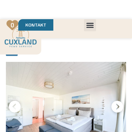
Deine Urlaubsvermietung mit
in Cuxhaven
+++ Die schönsten Unterkünfte der Region
+++ Höchste Kundenzufriedenheit
0
KONTAKT