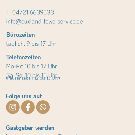
T. 04721 6639633
info@cuxland-fewo-service.de
Bürozeiten
täglich: 9 bis 17 Uhr
Telefonzeiten
Mo-Fr: 10 bis 17 Uhr
Sa-So: 10 bis 16 Uhr
(Pausenzeiten 12 bis 13 Uhr)
Folge uns auf
Gastgeber werden