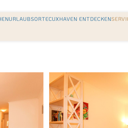
en Unterkünfte der Region +++ Höchste Kundenzufriedenhei
HEN
URLAUBSORTE
CUXHAVEN ENTDECKEN
SERVI