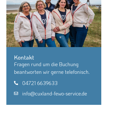
Kontakt
Fragen rund um die Buchung
beantworten wir gerne telefonisch.
04721 6639633
info@cuxland-fewo-service.de