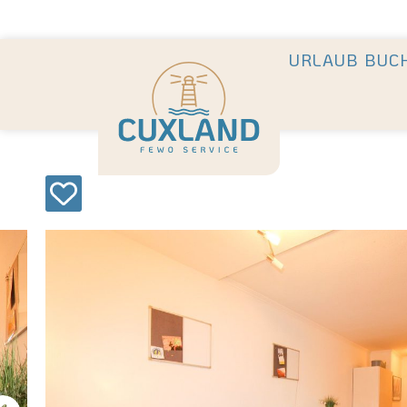
Deine Urlaubsvermietung mit
in Cuxhaven +++ Die schönst
URLAUB BUC