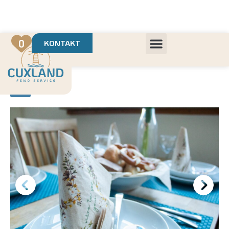
Deine Urlaubsvermietung mit
in Cuxhaven
+++ Die schönsten Unterkünfte der Region
+++ Höchste Kundenzufriedenheit
0
KONTAKT