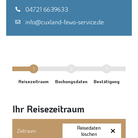
04721 6639633
info@cuxland-fewo-service.de