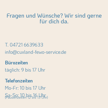
Fragen und Wünsche? Wir sind gerne
für dich da.
T. 04721 6639633
info@cuxland-fewo-service.de
Bürozeiten
täglich: 9 bis 17 Uhr
Telefonzeiten
Mo-Fr: 10 bis 17 Uhr
Sa-So: 10 bis 16 Uhr
(Pausenzeiten 12 bis 13 Uhr)