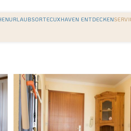
en Unterkünfte der Region +++ Höchste Kundenzufriedenhei
HEN
URLAUBSORTE
CUXHAVEN ENTDECKEN
SERVI