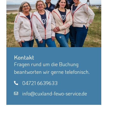
Kontakt
Fragen rund um die Buchung
beantworten wir gerne telefonisch.
04721 6639633
info@cuxland-fewo-service.de