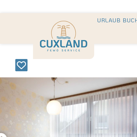
Deine Urlaubsvermietung mit
in Cuxhaven +++ Die schönst
URLAUB BUC