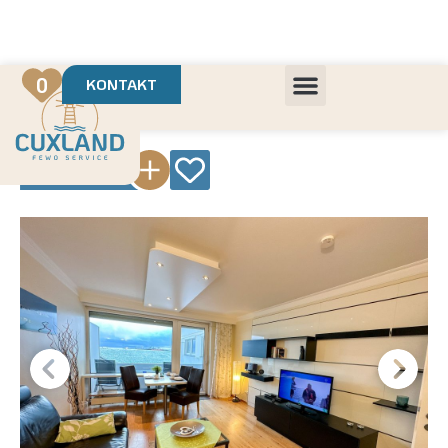
Deine Urlaubsvermietung mit
in Cuxhaven
+++ Die schönsten Unterkünfte der Region
+++ Höchste Kundenzufriedenheit
0
KONTAKT