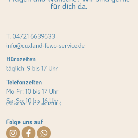
für dich da.
T. 04721 6639633
info@cuxland-fewo-service.de
Bürozeiten
täglich: 9 bis 17 Uhr
Telefonzeiten
Mo-Fr: 10 bis 17 Uhr
Sa-So: 10 bis 16 Uhr
(Pausenzeiten 12 bis 13 Uhr)
Folge uns auf