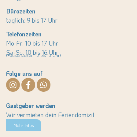
Bürozeiten
täglich: 9 bis 17 Uhr
Telefonzeiten
Mo-Fr: 10 bis 17 Uhr
Sa-So: 10 bis 16 Uhr
(Pausenzeiten 12 bis 13 Uhr)
Folge uns auf
Gastgeber werden
Wir vermieten dein Feriendomizil
Mehr Infos