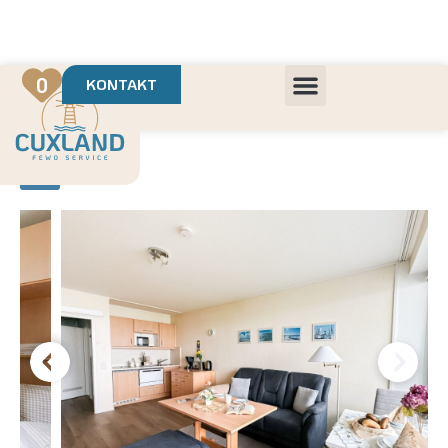
Deine Urlaubsvermietung mit
in Cuxhaven
+++ Die schönsten Unterkünfte der Region
+++ Höchste Kundenzufriedenheit
0
KONTAKT