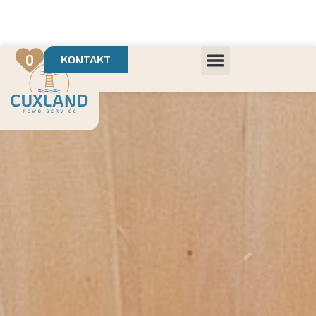
Deine Urlaubsvermietung mit
in Cuxhaven
+++ Die schönsten Unterkünfte der Region
+++ Höchste Kundenzufriedenheit
0
KONTAKT