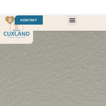
Deine Urlaubsvermietung mit
in Cuxhaven
+++ Die schönsten Unterkünfte der Region
+++ Höchste Kundenzufriedenheit
0
KONTAKT