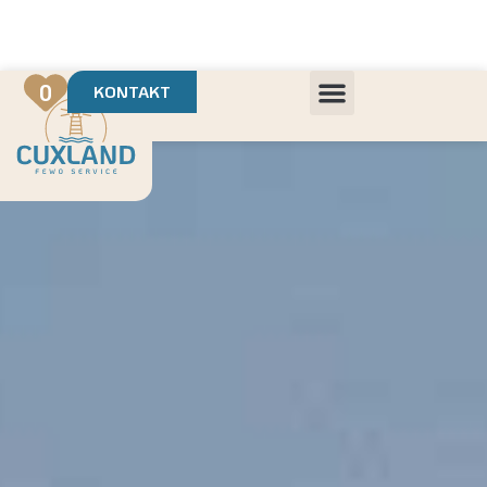
Deine Urlaubsvermietung mit
in Cuxhaven
+++ Die schönsten Unterkünfte der Region
+++ Höchste Kundenzufriedenheit
0
KONTAKT